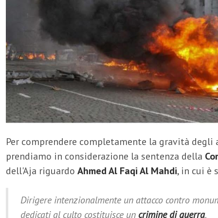
Per comprendere completamente la gravità degli a
prendiamo in considerazione la sentenza della
Co
dell'Aja riguardo
Ahmed Al Faqi Al Mahdi
, in cui è
Dirigere intenzionalmente un attacco contro monumen
dedicati al culto costituisce un
crimine di guerra
.