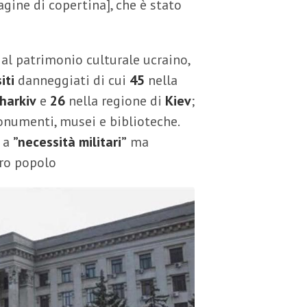
ine di copertina], che è stato
al patrimonio culturale ucraino,
iti
danneggiati di cui
45
nella
harkiv
e
26
nella regione di
Kiev
;
, monumenti, musei e biblioteche.
i a
”necessità militari”
ma
ero popolo