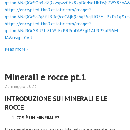
q=tbn:ANd9GcSOb3idZ9xwgwz06z8xpDe4soNKfWp7WY85nA&
https://encrypted-tbn0.gstatic.com/images?
q=tbn:ANd9GcSa7g8f18Bq9cdCAjK9ebqS6qJHQSVHBxPs1g&u
https://encrypted-tbn0.gstatic.com/images?
q=tbn:ANd9GcSBU3lt8LW_EcPRPmfABSgl1AU9P5uPJ6M-
lA&usqp=CAU
Read more ›
Minerali e rocce pt.1
25 maggio 2023
INTRODUZIONE SUI MINERALI E LE
ROCCE
COS'È UN MINERALE?
Un minerale è una sostanza solida naturale e avente una