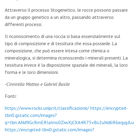
Attraverso il processo litogenetico, le rocce possono passare
da un gruppo genetico a un altro, passando attraverso
differenti processi.
Il riconoscimento di una roccia si basa essenzialmente sul
tipo di composizione e di tessitura che essa possiede. La
composizione, che può essere intesa come chimica o
mineralogica, si determina riconoscendo i minerali presenti. La
tessitura invece è la disposizione spaziale dei minerali, la loro
forma e le loro dimensioni.
-Cinnirella Matteo e Gabriel Basile
Fonti:
https://www.rocks.unipr.it/classificazione/
https://encrypted-
tbn0.gstatic.com/images?
q=tbn:ANd9GcRmERIaIms0ZiwXjCXA4R75vBs2uNd6R6eqyg&u
https://encrypted-tbn0.gstatic.com/images?