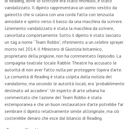
di Reading, dove lo scrittore era stato rinchiuso, è stato
vandalizzato. Il dipinto rappresentava un uomo vestito da
galeotto che si calava con una corda fatta con lenzuola
annodate e spinto verso il basso da una macchina da scrivere.
L’elemento vandalizzato è stata la macchina da scrivere,
cancellata completamente. Sotto il dipinto è stato lasciato
un tag a nome “Team Robbo”, riferimento a un celebre sprayer
morto nel 2014. Il Ministero di Giustizia britannico,
proprietario della prigione, non ha commentato l’episodio. La
compagnia teatrale locale Rabble Theatre ha accusato le
autorità di non aver fatto nulla per proteggere l’opera d’arte.
La comunità di Reading è stata colpita dalla notizia del
vandalismo, ma secondo le autorità locali, era “probabilmente
destinato ad accadere”. Un esperto di arte urbana ha
commentato che l’azione del Team Robbo è stata
estemporanea e che un buon restauratore d’arte potrebbe far
sembrare il dipinto relativamente simile all’originale, ma ciò
costerebbe denaro che esce dal bilancio di Reading.