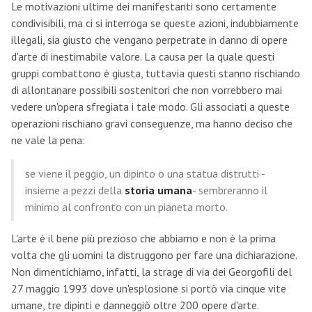
Le motivazioni ultime dei manifestanti sono certamente
condivisibili, ma ci si interroga se queste azioni, indubbiamente
illegali, sia giusto che vengano perpetrate in danno di opere
d'arte di inestimabile valore. La causa per la quale questi
gruppi combattono è giusta, tuttavia questi stanno rischiando
di allontanare possibili sostenitori che non vorrebbero mai
vedere un'opera sfregiata i tale modo. Gli associati a queste
operazioni rischiano gravi conseguenze, ma hanno deciso che
ne vale la pena:
se viene il peggio, un dipinto o una statua distrutti -
insieme a pezzi della
storia umana
- sembreranno il
minimo al confronto con un pianeta morto.
L'arte è il bene più prezioso che abbiamo e non è la prima
volta che gli uomini la distruggono per fare una dichiarazione.
Non dimentichiamo, infatti, la strage di via dei Georgofili del
27 maggio 1993 dove un'esplosione si portò via cinque vite
umane, tre dipinti e danneggiò oltre 200 opere d'arte.