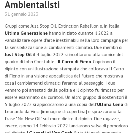
Ambientalisti
31 gennaio 2023
Gruppi come Just Stop Oil, Extinction Rebellion e, in Italia,
Ultima Generazione
hanno iniziato durante il 2022 a
vandalizzare opere d'arte inestimabili nella loro campagna per
la sensibilizzazione ai cambiamenti climatici. Due membri di
Just Stop Oil
il 4 luglio 2022 si incollarono alla cornice del
quadro di John Constable -
Il Carro di Fieno
. Coprirono il
dipinto con un'illustrazione stampata che collocava Il Carro
di Fieno in una visione apocalittica del futuro che mostrava
cosa i cambiamenti climatici faranno al paesaggio. I due
vennero poi arrestati dalla polizia e il dipinto fu rimosso per
essere esaminato dai curatori. Un altro gruppo di sostenitori il
5 luglio 2022 si appiccicarono a una copia dell'
Ultima Cena
di
Leonardo da Vinci [immagine di copertina] e spruzzarono la
frase "No New Oil" sul muro dietro il dipinto. Due ragazze,
invece, giorno 14 febbraio 2022 lanciarono salsa di pomodoro
sul dipinto
I Girasoli di Van Gogh
. Su tutti però, primeggia